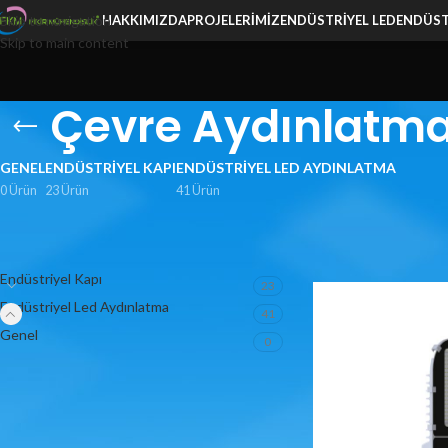
Skip to navigation
HAKKIMIZDA
PROJELERIMIZ
ENDÜSTRIYEL LED
ENDÜST
Skip to main content
Çevre Aydınlatm
GENEL
ENDÜSTRIYEL KAPI
ENDÜSTRIYEL LED AYDINLATMA
0 Ürün
23 Ürün
41 Ürün
< class="widget-title">ÜRÜN
Ana Sayfa
/
Endüstriye
KATEGORİLERİ
Endüstriyel Kapı
23
Endüstriyel Led Aydınlatma
41
Genel
0