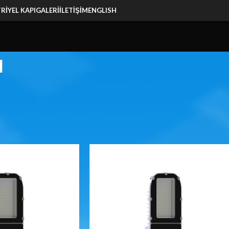
RIYEL KAPI
GALERI
İLETIŞIM
ENGLISH
a
l Led Aydınlatma
/
Çevre Aydınlatma
Show
9