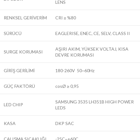
LENS
RENKSEL GERİVERİM
CRI ≥ %80
SÜRÜCÜ
EAGLERISE, ENEC, CE, SELV, CLASS II
AŞIRI AKIM, YÜKSEK VOLTAJ, KISA
SURGE KORUMASI
DEVRE KORUMASI
GİRİŞ GERİLİMİ
180-260V 50~60Hz
GÜÇ FAKTÖRÜ
cosØ ≥ 0,95
SAMSUNG 3535 LH351B HIGH POWER
LED CHIP
LEDS
KASA
DKP SAC
ÇALIŞMA SICAKLIĞI
-25C~+60C