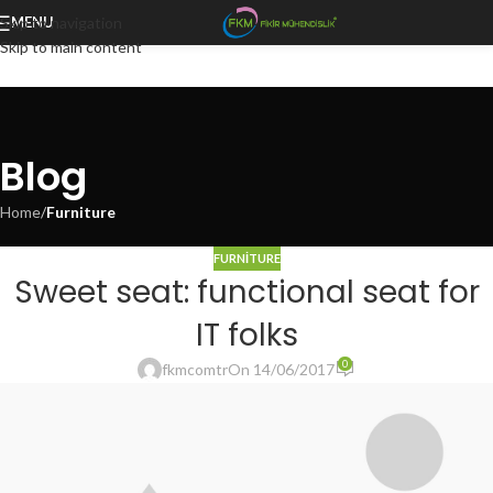
Skip to navigation
MENU
Skip to main content
Blog
Home
/
Furniture
FURNITURE
Sweet seat: functional seat for
IT folks
0
fkmcomtr
On 14/06/2017