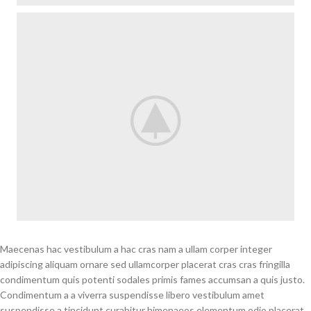
Maecenas hac vestibulum a hac cras nam a ullam corper integer
adipiscing aliquam ornare sed ullamcorper placerat cras cras fringilla
condimentum quis potenti sodales primis fames accumsan a quis justo.
Condimentum a a viverra suspendisse libero vestibulum amet
suspendisse a tincidunt curabitur himenaeos elementum odio placerat